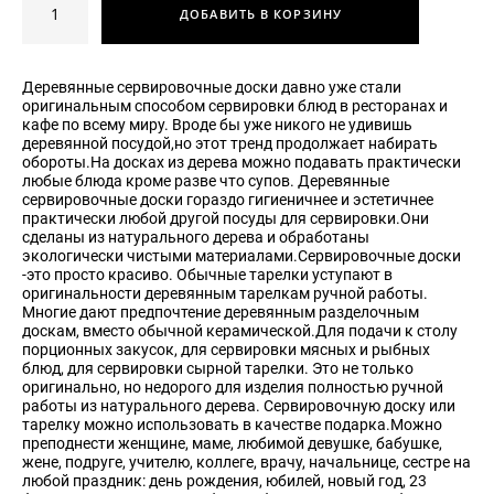
ДОБАВИТЬ В КОРЗИНУ
Деревянные сервировочные доски давно уже стали
оригинальным способом сервировки блюд в ресторанах и
кафе по всему миру. Вроде бы уже никого не удивишь
деревянной посудой,но этот тренд продолжает набирать
обороты.На досках из дерева можно подавать практически
любые блюда кроме разве что супов. Деревянные
сервировочные доски гораздо гигиеничнее и эстетичнее
практически любой другой посуды для сервировки.Они
сделаны из натурального дерева и обработаны
экологически чистыми материалами.Сервировочные доски
-это просто красиво. Обычные тарелки уступают в
оригинальности деревянным тарелкам ручной работы.
Многие дают предпочтение деревянным разделочным
доскам, вместо обычной керамической.Для подачи к столу
порционных закусок, для сервировки мясных и рыбных
блюд, для сервировки сырной тарелки. Это не только
оригинально, но недорого для изделия полностью ручной
работы из натурального дерева. Сервировочную доску или
тарелку можно использовать в качестве подарка.Можно
преподнести женщине, маме, любимой девушке, бабушке,
жене, подруге, учителю, коллеге, врачу, начальнице, сестре на
любой праздник: день рождения, юбилей, новый год, 23