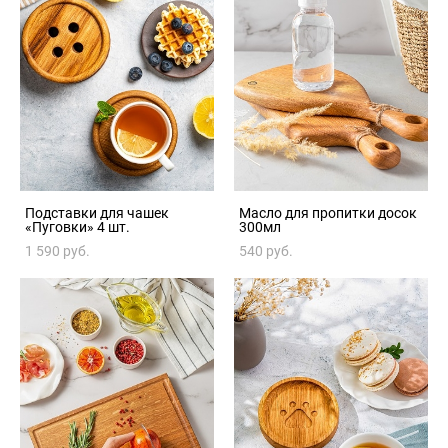
Подставки для чашек
Масло для пропитки досок
«Пуговки» 4 шт.
300мл
1 590 pуб.
540 pуб.