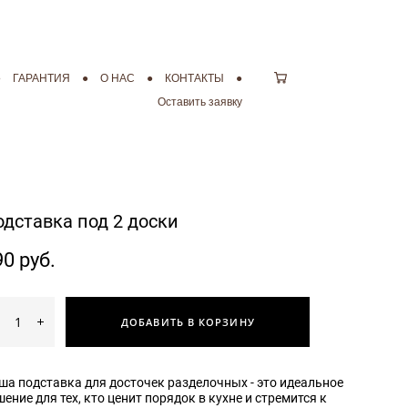
●
●
ГАРАНТИЯ
ГАРАНТИЯ
●
●
О НАС
О НАС
●
●
КОНТАКТЫ
КОНТАКТЫ
●
●
Оставить заявку
Оставить заявку
одставка под 2 доски
90 pуб.
ДОБАВИТЬ В КОРЗИНУ
ша подставка для досточек разделочных - это идеальное
шение для тех, кто ценит порядок в кухне и стремится к