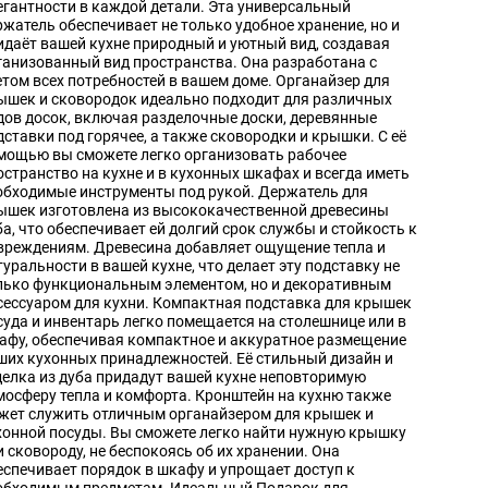
егантности в каждой детали. Эта универсальный
ржатель обеспечивает не только удобное хранение, но и
идаёт вашей кухне природный и уютный вид, создавая
ганизованный вид пространства. Она разработана с
етом всех потребностей в вашем доме. Органайзер для
ышек и сковородок идеально подходит для различных
дов досок, включая разделочные доски, деревянные
дставки под горячее, а также сковородки и крышки. С её
мощью вы сможете легко организовать рабочее
остранство на кухне и в кухонных шкафах и всегда иметь
обходимые инструменты под рукой. Держатель для
ышек изготовлена из высококачественной древесины
ба, что обеспечивает ей долгий срок службы и стойкость к
вреждениям. Древесина добавляет ощущение тепла и
туральности в вашей кухне, что делает эту подставку не
лько функциональным элементом, но и декоративным
сессуаром для кухни. Компактная подставка для крышек
суда и инвентарь легко помещается на столешнице или в
афу, обеспечивая компактное и аккуратное размещение
ших кухонных принадлежностей. Её стильный дизайн и
делка из дуба придадут вашей кухне неповторимую
мосферу тепла и комфорта. Кронштейн на кухню также
жет служить отличным органайзером для крышек и
хонной посуды. Вы сможете легко найти нужную крышку
и сковороду, не беспокоясь об их хранении. Она
еспечивает порядок в шкафу и упрощает доступ к
обходимым предметам. Идеальный Подарок для