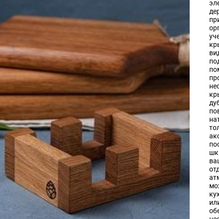
эл
де
пр
ор
уч
кр
ви
по
по
пр
не
кр
ду
по
на
то
ак
по
шк
ва
от
ат
мо
ку
ил
об
не