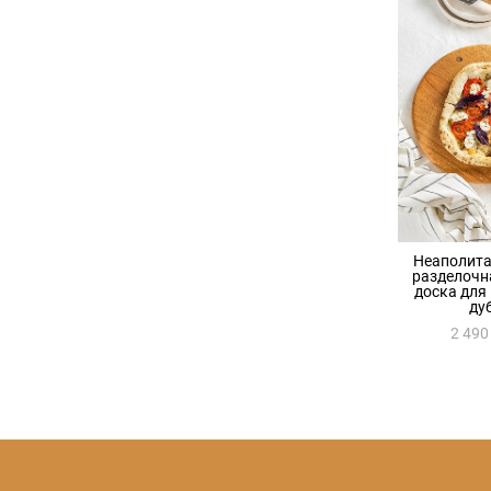
Неаполита
разделочн
доска для
ду
2 490