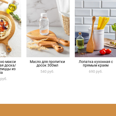
но макси
Масло для пропитки
Лопатка кухонная с
ая доска/
досок 300мл
прямым краем
 пиццы из
540 pуб.
690 pуб.
ба
 pуб.