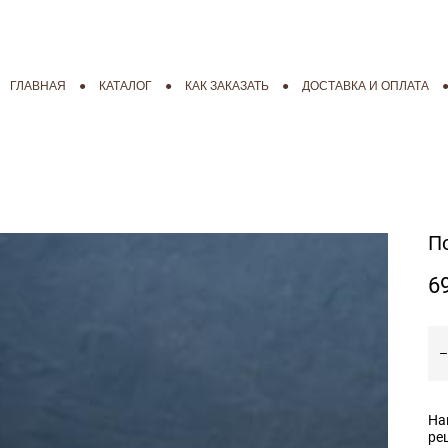
ГЛАВНАЯ
ГЛАВНАЯ
●
●
КАТАЛОГ
КАТАЛОГ
●
●
КАК ЗАКАЗАТЬ
КАК ЗАКАЗАТЬ
●
●
ДОСТАВКА И ОПЛАТА
ДОСТАВКА И ОПЛАТА
П
6
На
ре