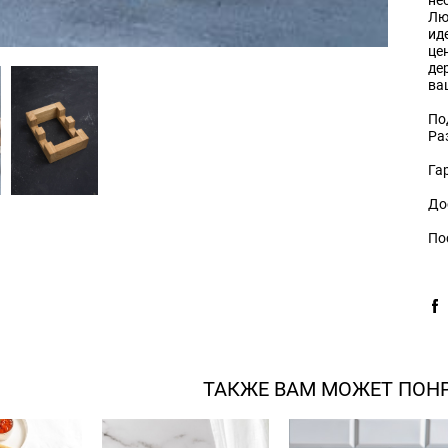
Лю
ид
це
де
ва
По
Ра
Га
До
По
ТАКЖЕ ВАМ МОЖЕТ ПОН